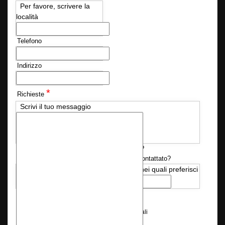
Per favore, scrivere la
località
Telefono
Indirizzo
*
Richieste
Scrivi il tuo messaggio
Disponi già delle autorizzazioni necessarie?
Quando desideri essere ricontattato?
Sì
No
Indica i giorni e l'orario nei quali preferisci
che ti chiamiamo
*
Consenso Privacy
Consenso al trattamento dei dati personali
Seleziona la casella di